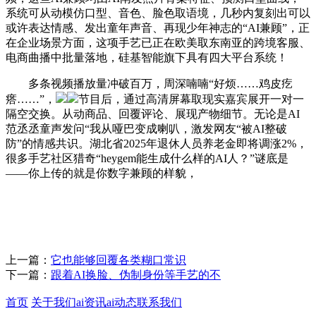
系统可从动模仿口型、音色、脸色取语境，几秒内复刻出可以
或许表达情感、发出童年声音、再现少年神志的“AI兼顾”，正
在企业场景方面，这项手艺已正在欧美取东南亚的跨境客服、
电商曲播中批量落地，硅基智能旗下具有四大平台系统！
多条视频播放量冲破百万，周深喃喃“好烦……鸡皮疙
瘩……”，
节目后，通过高清屏幕取现实嘉宾展开一对一
隔空交换。从动商品、回覆评论、展现产物细节。无论是AI
范丞丞童声发问“我从哑巴变成喇叭，激发网友“被AI整破
防”的情感共识。湖北省2025年退休人员养老金即将调涨2%，
很多手艺社区猎奇“heygem能生成什么样的AI人？”谜底是
——你上传的就是你数字兼顾的样貌，
上一篇：
它也能够回覆各类糊口常识
下一篇：
跟着AI换脸、伪制身份等手艺的不
首页
关于我们
ai资讯
ai动态
联系我们