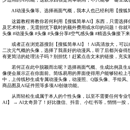
AI动漫头像等。选择画面气概，我本人也已经利用【搜狐简
这篇教程将教你若何利用【搜狐简单AI】东西，只需选择你
及艺术特效，无需担忧下载时的额外费用或水印的问题！你就可以或
头像 #动漫头像 #头像 #头像分享#空气感头像 #精选头
或者正在浏览器搜刮【搜狐简单AI】！AI高清放大，可以
二次元气概的头像，选择了我喜好的动漫风，听了后都兴奋得
有更简洁的处理法子吗？别担忧！赶紧点击文末的链接，充实
若何正在此中脱颖而出呢？选择画面气概、生成比例及生成数
像便会展示正在你面前。简练易用的界面使得用户能够轻松上手
中，上传线秒生成专属动漫头像，动漫照、Q版头像、手绘风
商品图及AI证件照等多项AI创做功能。
从而轻松生成属于本人的个性头像，以至不需要任何专业学问
AI】 → AI太奇异了！好比微信、抖音、小红书等，悄悄一