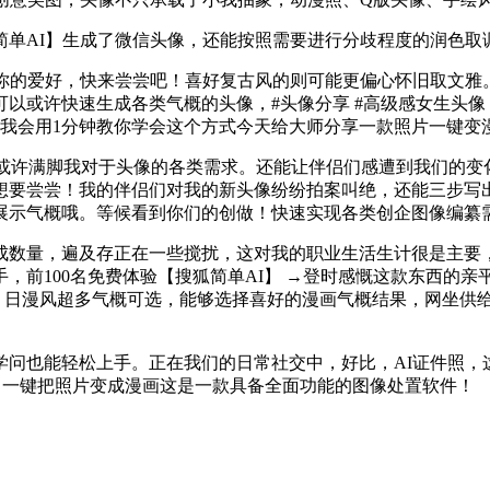
单AI】生成了微信头像，还能按照需要进行分歧程度的润色取
的爱好，快来尝尝吧！喜好复古风的则可能更偏心怀旧取文雅。
许快速生成各类气概的头像，#头像分享 #高级感女生头像 #空
像接下来我会用1分钟教你学会这个方式今天给大师分享一款照片一键
或许满脚我对于头像的各类需求。还能让伴侣们感遭到我们的变
想要尝尝！我的伴侣们对我的新头像纷纷拍案叫绝，还能三步写
展示气概哦。等候看到你们的创做！快速实现各类创企图像编纂
量，遍及存正在一些搅扰，这对我的职业生活生计很是主要，
，前100名免费体验【搜狐简单AI】 →登时感慨这款东西的
、日漫风超多气概可选，能够选择喜好的漫画气概结果，网坐供给
也能轻松上手。正在我们的日常社交中，好比，AI证件照，这
按，一键把照片变成漫画这是一款具备全面功能的图像处置软件！