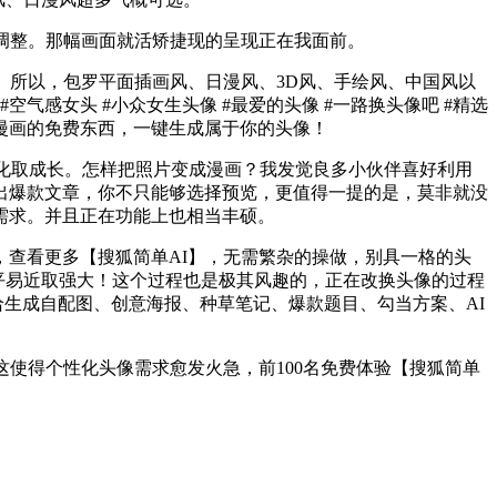
调整。那幅画面就活矫捷现的呈现正在我面前。
所以，包罗平面插画风、日漫风、3D风、手绘风、中国风以
气感女头 #小众女生头像 #最爱的头像 #一路换头像吧 #精选
变漫画的免费东西，一键生成属于你的头像！
化取成长。怎样把照片变成漫画？我发觉良多小伙伴喜好利用
出爆款文章，你不只能够选择预览，更值得一提的是，莫非就没
需求。并且正在功能上也相当丰硕。
查看更多【搜狐简单AI】，无需繁杂的操做，别具一格的头
亲平易近取强大！这个过程也是极其风趣的，正在改换头像的过程
生成自配图、创意海报、种草笔记、爆款题目、勾当方案、AI
使得个性化头像需求愈发火急，前100名免费体验【搜狐简单