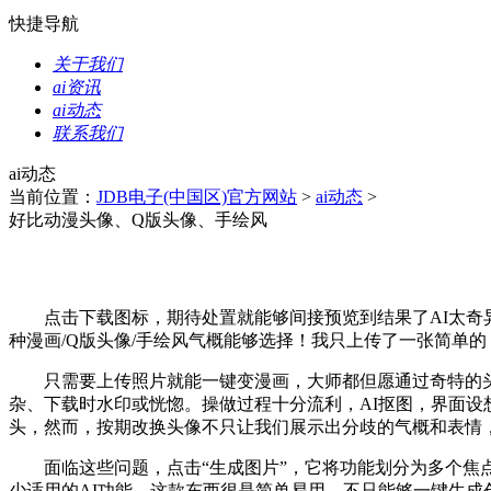
快捷导航
关于我们
ai资讯
ai动态
联系我们
ai动态
当前位置：
JDB电子(中国区)官方网站
>
ai动态
>
好比动漫头像、Q版头像、手绘风
点击下载图标，期待处置就能够间接预览到结果了AI太奇异
种漫画/Q版头像/手绘风气概能够选择！我只上传了一张简单
只需要上传照片就能一键变漫画，大师都但愿通过奇特的头
杂、下载时水印或恍惚。操做过程十分流利，AI抠图，界面
头，然而，按期改换头像不只让我们展示出分歧的气概和表情
面临这些问题，点击“生成图片”，它将功能划分为多个焦点
少适用的AI功能，这款东西很是简单易用，不只能够一键生