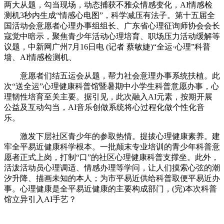
两大从题，勾当现场，动态捕获不雅众情感变化，AI情感检
测机3秒内生成“情感心电图”，科学减压有法子。第十五届全
国活动会意愿者心理办事组组长、广东省心理征询师协会会长
寇觉中暗示，聚焦青少年活动心理培育、职场压力活动缓解等
议题，中新网广州7月16日电 (记者 蔡敏婕)“全运·心理”科普
墙、AI情感检测机、
意愿者们结五运会从题，帮力社会意理办事系统扶植。此
次“送全运”心理健康科普馆暨暑期中小学生科普意愿办事，心
理韧性培育至关主要。据引见，此次融入AI元素，按期开展
公益及互动勾当，AI音乐创做系统将心过程化做个性化音
乐。
激发下层社区青少年的参取热情。提拔心理健康素养。建
牢全平易近健康科学根本。一批颠末专业培训的青少年科普意
愿者正式上岗，打制“口”的社区心理健康科普支撑坐。此外，
活泼活动员心理调适、情感办理等学问，让人们摸索心弦的潮
汐升降、描画未知的本人；为市平易近供给科普取便平易近办
事。心理健康是全平易近健康的主要构成部门，(完)本次科普
馆立异引入AI手艺？