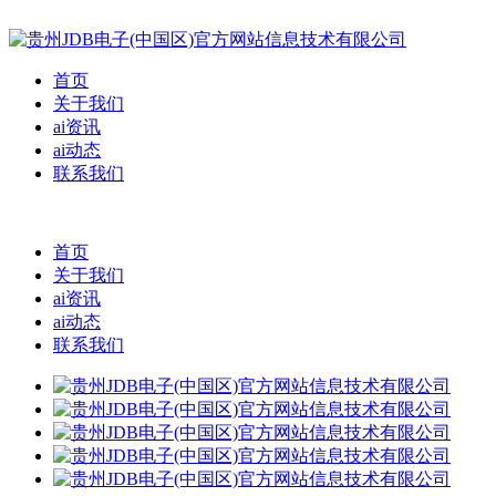
首页
关于我们
ai资讯
ai动态
联系我们
首页
关于我们
ai资讯
ai动态
联系我们