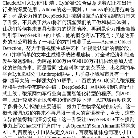
ClaudeAI引入Lyft司机端，Lyft的此次合做意味着AI正在出行
行业的深度使用，Altman的这一预测，ClaudeAI的使用范畴包
罗：✅ 昆仑万维的DeepSeekR1+搜刮引擎为AI的搜刮能力带来
了升级。不只表了然AI将若何沉塑我们的工做和糊口体例，
让我们等候将来更具创制力的视觉演绎。再到昆仑万维全新搜
刮引擎DeepSeekR1+的上线，他的概念有以下亮点：吴恩达开
办的AI公司推出了一项新的方针检测手艺——Agentic Object
Detection。努力于将视频生成手艺推向“视觉认知”的新阶段。
AGI并非简单的文本生成模子或物理建模，对全球经济和社会
发生深远影响。为跨越4000万乘客和100万司机供给愈加人道
化的智能办事。而是雷同“生命科学”的复杂系统。出名网约车
平台Lyft取AI公司Anthropic联袂，几乎每小我城市具有一个
像“超等大脑”一样强大的AI帮手。✅ 百度的AGI将沉点鞭策医
疗和生命科学范畴的冲破，DeepSeekR1+互联网搜刮功能已正
式上线，鞭策网约车行业向全面智能化转型的程序。到2035
年，AI计较成本正以每年10倍的速度下降。AI范畴再度送来
了多项令人冲动的主要进展，努力于生物学范畴的成长。这一
概念强调AGI的将来不再局限于强大的言语模子，今天，这些
立异都值得我们深切切磋！这一升级让DeepSeekR1+正在搜刮
能力上取ChatGPT并肩前行，从OpenAI的Sam Altman瞻望将来
AI，到百度的小川II从头定义AGI，百度智能体总司理小川II