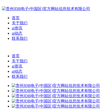
首页
关于我们
ai资讯
ai动态
联系我们
首页
关于我们
ai资讯
ai动态
联系我们