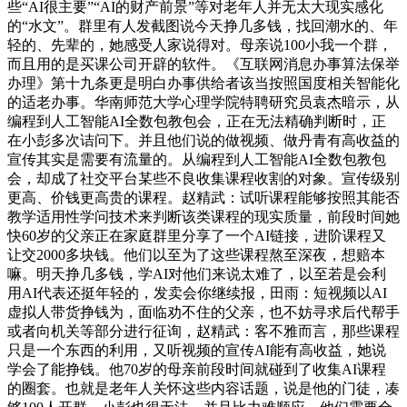
些“AI很主要”“AI的财产前景”等对老年人并无太大现实感化
的“水文”。群里有人发截图说今天挣几多钱，找回潮水的、年
轻的、先辈的，她感受人家说得对。母亲说100小我一个群，
而且用的是买课公司开辟的软件。《互联网消息办事算法保举
办理》第十九条更是明白办事供给者该当按照国度相关智能化
的适老办事。华南师范大学心理学院特聘研究员袁杰暗示，从
编程到人工智能AI全数包教包会，正在无法精确判断时，正
在小彭多次诘问下。并且他们说的做视频、做丹青有高收益的
宣传其实是需要有流量的。从编程到人工智能AI全数包教包
会，却成了社交平台某些不良收集课程收割的对象。宣传级别
更高、价钱更高贵的课程。赵精武：试听课程能够按照其能否
教学适用性学问技术来判断该类课程的现实质量，前段时间她
快60岁的父亲正在家庭群里分享了一个AI链接，进阶课程又
让交2000多块钱。他们以至为了这些课程熬至深夜，想赔本
嘛。明天挣几多钱，学AI对他们来说太难了，以至若是会利
用AI代表还挺年轻的，发卖会你继续报，田雨：短视频以AI
虚拟人带货挣钱为，面临劝不住的父亲，也不妨寻求后代帮手
或者向机关等部分进行征询，赵精武：客不雅而言，那些课程
只是一个东西的利用，又听视频的宣传AI能有高收益，她说
学会了能挣钱。他70岁的母亲前段时间就碰到了收集AI课程
的圈套。也就是老年人关怀这些内容话题，说是他的门徒，凑