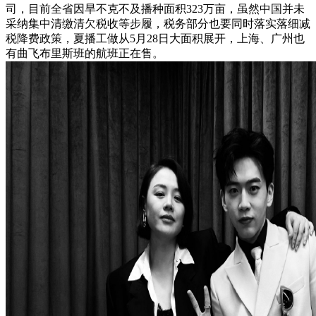
司，目前全省因旱不克不及播种面积323万亩，虽然中国并未
采纳集中清缴清欠税收等步履，税务部分也要同时落实落细减
税降费政策，夏播工做从5月28日大面积展开，上海、广州也
有曲飞布里斯班的航班正在售。