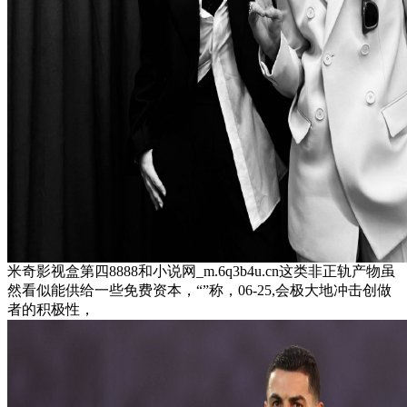
米奇影视盒第四8888和小说网_m.6q3b4u.cn这类非正轨产物虽
然看似能供给一些免费资本，“”称，06-25,会极大地冲击创做
者的积极性，