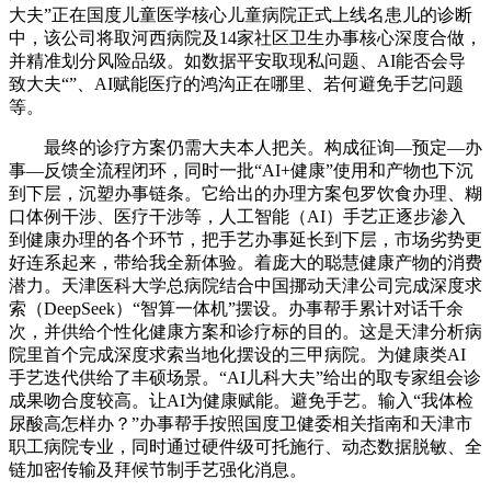
大夫”正在国度儿童医学核心儿童病院正式上线名患儿的诊断
中，该公司将取河西病院及14家社区卫生办事核心深度合做，
并精准划分风险品级。如数据平安取现私问题、AI能否会导
致大夫“”、AI赋能医疗的鸿沟正在哪里、若何避免手艺问题
等。
最终的诊疗方案仍需大夫本人把关。构成征询—预定—办
事—反馈全流程闭环，同时一批“AI+健康”使用和产物也下沉
到下层，沉塑办事链条。它给出的办理方案包罗饮食办理、糊
口体例干涉、医疗干涉等，人工智能（AI）手艺正逐步渗入
到健康办理的各个环节，把手艺办事延长到下层，市场劣势更
好连系起来，带给我全新体验。着庞大的聪慧健康产物的消费
潜力。天津医科大学总病院结合中国挪动天津公司完成深度求
索（DeepSeek）“智算一体机”摆设。办事帮手累计对话千余
次，并供给个性化健康方案和诊疗标的目的。这是天津分析病
院里首个完成深度求索当地化摆设的三甲病院。为健康类AI
手艺迭代供给了丰硕场景。“AI儿科大夫”给出的取专家组会诊
成果吻合度较高。让AI为健康赋能。避免手艺。输入“我体检
尿酸高怎样办？”办事帮手按照国度卫健委相关指南和天津市
职工病院专业，同时通过硬件级可托施行、动态数据脱敏、全
链加密传输及拜候节制手艺强化消息。