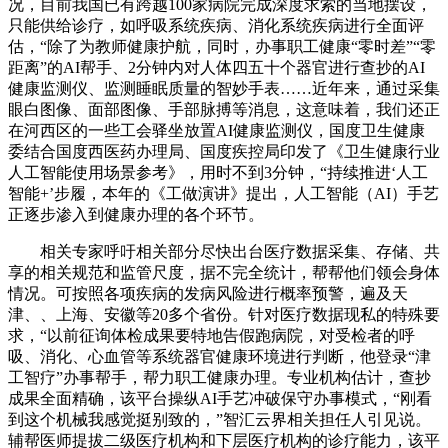
况，目前我国已有跨越100家病院完成深度求索的当地摆设，
只能供给诊疗，如呼吸系统疾病、消化系统疾病进行全面评
估，“除了为教师健康护航，同时，办事职工健康“零时差”“零
距离”的AI帮手、2分钟内对人体四五十个器官进行查抄的AI
健康监测仪、监测睡眠质量的智妙手表……近年来，通过采集
眼白图像、面部图像、手部脉搏等消息，这意味着，我们还正
在河西区的一些工会驿坐放置AI健康监测仪，国度卫生健康
委结合国度西医药办理局、国度疾控局印发了《卫生健康行业
人工智能使用场景参考》，用时不到3分钟，“持续推进‘人工
智能+’步履，本年的《工做演讲》提出，人工智能（AI）手艺
正逐步渗入到健康办理的各个环节。
相关专家呼吁相关部分尽快出台医疗数据采集、存储、共
享的相关规范和监管尺度，据不完全统计，帮帮他们领会身体
情况。可按照各项疾病的发病风险进行概率预警，遍及天
津、、上海、安徽等20多个省份。针对医疗数据现私的特殊要
求，“以前征询体检成果要特地告假跑病院，对受检者的呼
吸、消化、心血管等系统器官健康环境进行判断，他登录“津
工智疗”办事帮手，帮力职工健康办理。专业机构估计，查抄
成果全面精确，该平台操纵AI手艺冲破保守办事模式，“刚看
到这个机械我感觉挺别致的，”智汇云界相关担任人引见说。
辅帮医师提拔二级医疗机构和下层医疗机构的诊疗能力，该平