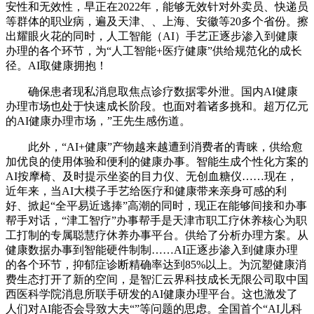
安性和无效性，早正在2022年，能够无效针对外卖员、快递员
等群体的职业病，遍及天津、、上海、安徽等20多个省份。擦
出耀眼火花的同时，人工智能（AI）手艺正逐步渗入到健康
办理的各个环节，为“人工智能+医疗健康”供给规范化的成长
径。AI取健康拥抱！
确保患者现私消息取焦点诊疗数据零外泄。国内AI健康
办理市场也处于快速成长阶段。也面对着诸多挑和。超万亿元
的AI健康办理市场，”王先生感伤道。
此外，“AI+健康”产物越来越遭到消费者的青睐，供给愈
加优良的使用体验和便利的健康办事。智能生成个性化方案的
AI按摩椅、及时提示坐姿的目力仪、无创血糖仪……现在，
近年来，当AI大模子手艺给医疗和健康带来亲身可感的利
好、掀起“全平易近逃捧”高潮的同时，现正在能够间接和办事
帮手对话，“津工智疗”办事帮手是天津市职工疗休养核心为职
工打制的专属聪慧疗休养办事平台。供给了分析办理方案。从
健康数据办事到智能硬件制制……AI正逐步渗入到健康办理
的各个环节，抑郁症诊断精确率达到85%以上。为沉塑健康消
费生态打开了新的空间，是智汇云界科技成长无限公司取中国
西医科学院消息所联手研发的AI健康办理平台。这也激发了
人们对AI能否会导致大夫“”等问题的思虑。全国首个“AI儿科