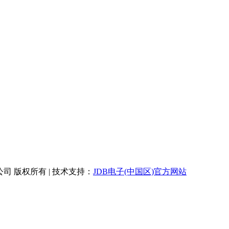
限公司 版权所有 | 技术支持：
JDB电子(中国区)官方网站