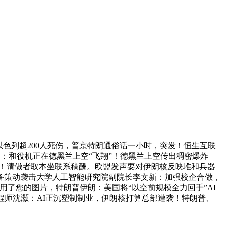
色列超200人死伤，普京特朗通俗话一小时，突发！恒生互联
色列：和役机正在德黑兰上空“飞翔”！德黑兰上空传出稠密爆炸
火！请做者取本坐联系稿酬。欧盟发声要对伊朗核反映堆和兵器
备策动袭击大学人工智能研究院副院长李文新：加强校企合做，
用了您的图片，特朗普伊朗：美国将“以空前规模全力回手”AI
程师沈灏：AI正沉塑制制业，伊朗核打算总部遭袭！特朗普、