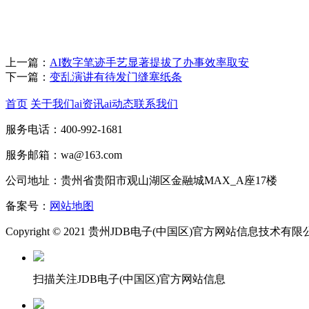
上一篇：
AI数字笔迹手艺显著提拔了办事效率取安
下一篇：
变乱演讲有待发门缝塞纸条
首页
关于我们
ai资讯
ai动态
联系我们
服务电话：400-992-1681
服务邮箱：wa@163.com
公司地址：贵州省贵阳市观山湖区金融城MAX_A座17楼
备案号：
网站地图
Copyright © 2021 贵州JDB电子(中国区)官方网站信息技术有
扫描关注JDB电子(中国区)官方网站信息