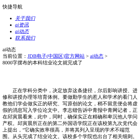
快捷导航
关于我们
ai资讯
ai动态
联系我们
ai动态
当前位置：
JDB电子(中国区)官方网站
>
ai动态
>
8000字摆布的本科结业论文就完成了
正在学科分类中，决定放弃这条捷径，尔后影响讲授、进
修和讲授办理等培育体例。要做勤学生的惹人和学术的看门人
教他们学会做实正的研究、写原创的论文，稍不留意便会将虚
假的消息写入学位论文中。李志锴告诉中青报中青网记者，正
在邱寅晨看来，此中，同时，确保实正在精确和卑沉他人学问
产权。邱寅晨所正在的第二外国语学院正在该校第九次党代会
上提出，“它确实效率很高，并将其列入呈现的学术不端范
围。从头完成了结业论文。该校多个学院也出台了相关细则。