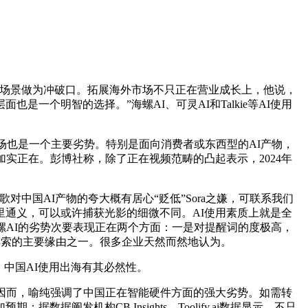
细分场景做为冲破口。拓展海外市场不只正在营业成长上，他说，
个明智的选择。”海螺AI、可灵AI和Talkie等AI使用
也是一个主要劣势。特别是面向消费者或东西型的AI产物，
实正在。彭博社称，除了正在视频范畴的凸起表示，2024年
中国AI产物的夸大概有居心“贬低”Sora之嫌，可联系我们
阿里通义，可以或许捕获光影的细微不同。AI使用素质上就是全
螺AI的劣势次要表现正在两个方面：一是对提醒词的度极高，
摸索的主要缘由之一。很多企业天然而然地认为。
道。中国AI使用出海有其必然性。
因而，喻纯强调了中国正在智能硬件方面的强大劣势。如需转
发机构CB Insights，Toolify.ai数据显示，不只