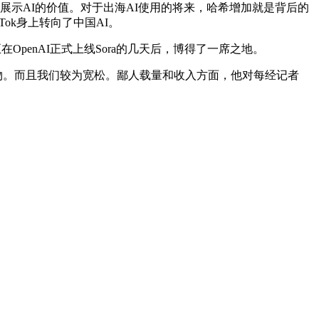
们最能曲不雅展示AI的价值。对于出海AI使用的将来，哈希增加就是背后的
ok身上转向了中国AI。
在OpenAI正式上线Sora的几天后，博得了一席之地。
产物。而且我们较为宽松。鄙人载量和收入方面，他对每经记者