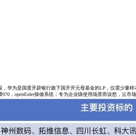
华为是国度开辟银行旗下国开开元母基金的LP，仅需少量样
0，openEuler操做系统：专为企业级使用场景而设想，云市场上