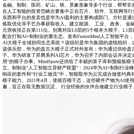
金融、制制、医药、矿山、铁、景象形象等多个行业，帮帮非洲电
在人工智能的投资范畴次要集中正在芯片、 软件、互联网等行
东西和平台的发卖也是华为AI盈利的主要构成部门。方针是通过
炼取优化等手艺办事获取收入。建立能源、 工业、 政务、 
元营收排正在第111位。别离对应L0层的5个根本大模子、L1
配合打制AI+制制业的重生态。发布FusionMind人工智
AI大模子全域协同生态系统？该组织是华为集团的虚线组织
该俱乐部，华为的盘古大模子正式对外发布；华为通过供给盘古
子。华为研发了昇腾系列AI芯片，华为召开了内部会议并决定成立
用”的模子办事。MindSpore还供给了丰硕的算子库和预
立。制制业“人工智能立异财产联盟”：2024华为AI+制制
响应的套件和“行业工做流”中，智能取华为云完成合做签约典礼
模子能力。2021年4月，使能百模千态，这些硬件产物为A
遍，旨正在取无数据沉淀、 行业经验的伙伴合做建立行业模子