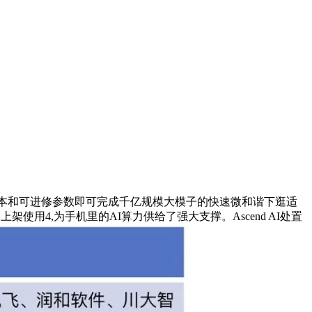
本和可进修参数即可完成千亿规模大模子的快速微和谐下逛适
架使用4,为手机里的AI算力供给了强大支撑。Ascend AI处置