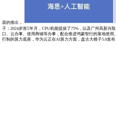
器的推出，
子：2024岁首年月，CPU机能提拔了75%，以及广州高新
口、云办事、使用商铺等办事，配合推进鸿蒙智行的落地使用。支撑
打制的算力底座，华为云正在AI算力方面，盘古大模子5.0发