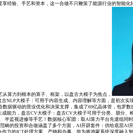
度享经验、手艺和资本，这一合做不只鞭策了能源行业的智能化转
艺从算力到根本的算子、框架，以盘古大模子为焦点，
盘古NLP大模子：可用于内容生成、内容理解等方面，是初次实
给数据驱动的营业优化和决策支撑，集成了69亿晶体管，包罗数
生成能力，盘古CV大模子：盘古CV大模子可用于分类、朋分
、 半监视进修等手艺！数据核心军团：取AI算力平台先遣组同
能范畴的投资和合做涵盖了多个方面，AI开辟套件：供给底层AI开
合作力的ICT处理方案、产物和办事。华为将鸿蒙系统深度融入