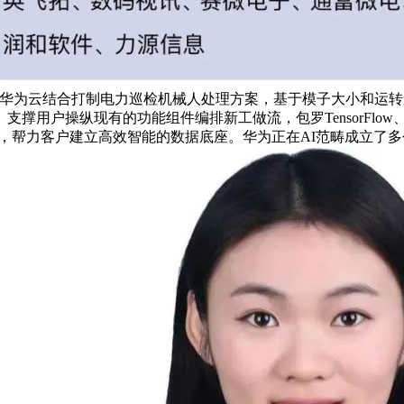
兴取华为云结合打制电力巡检机械人处理方案，基于模子大小和运转速
用户操纵现有的功能组件编排新工做流，包罗TensorFlow
布，帮力客户建立高效智能的数据底座。华为正在AI范畴成立了