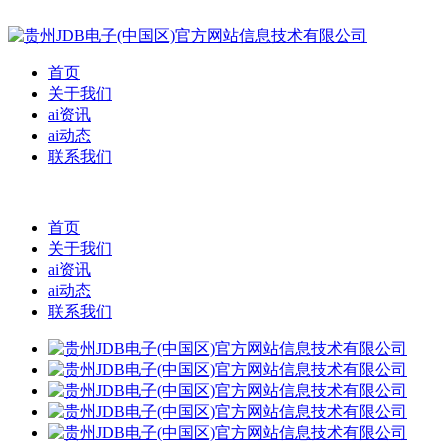
首页
关于我们
ai资讯
ai动态
联系我们
首页
关于我们
ai资讯
ai动态
联系我们