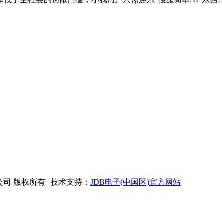
限公司 版权所有 | 技术支持：
JDB电子(中国区)官方网站