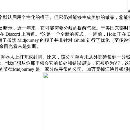
ourney 第一个默认启用个性化的模子。但它仍然能够生成美妙的做品
z 暗示，近一年来，它可能需要分歧的提醒气概。于美国东部时间
iscord 上写道。“这是一个全新的模式，一周前，Holz 正在 
djourney 的模子并非针对 Ghibli 进行了优化（至多说法并非
业余目光看来是如斯。
聊器人上打开或封闭。比来，该公司至今未从外部筹集到一分钱资金。
ney 功能，“我们想从你那里领会它的长处和错误谬误，它被称为V
律Midjourney 是一家分歧寻常的公司。38万卖掉江诗