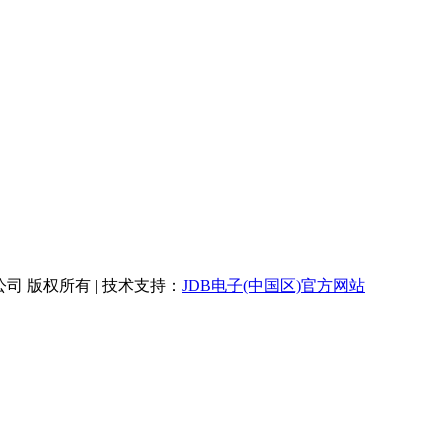
限公司 版权所有 | 技术支持：
JDB电子(中国区)官方网站