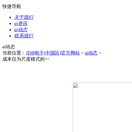
快捷导航
关于我们
ai资讯
ai动态
联系我们
ai动态
当前位置：
JDB电子(中国区)官方网站
>
ai动态
>
成本仅为尺度模式的一