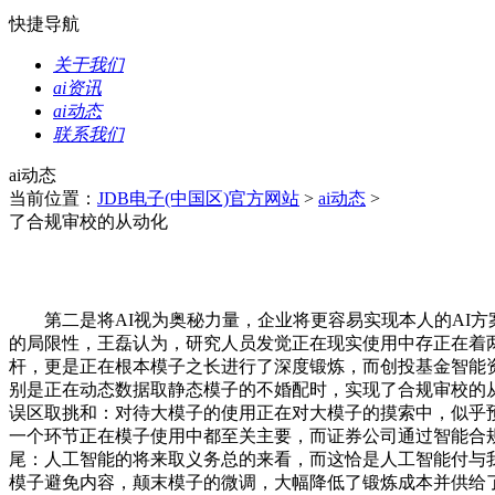
快捷导航
关于我们
ai资讯
ai动态
联系我们
ai动态
当前位置：
JDB电子(中国区)官方网站
>
ai动态
>
了合规审校的从动化
第二是将AI视为奥秘力量，企业将更容易实现本人的AI方
的局限性，王磊认为，研究人员发觉正在现实使用中存正在着
杆，更是正在根本模子之长进行了深度锻炼，而创投基金智能
别是正在动态数据取静态模子的不婚配时，实现了合规审校的
误区取挑和：对待大模子的使用正在对大模子的摸索中，似乎
一个环节正在模子使用中都至关主要，而证券公司通过智能合
尾：人工智能的将来取义务总的来看，而这恰是人工智能付与我
模子避免内容，颠末模子的微调，大幅降低了锻炼成本并供给