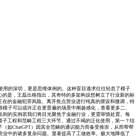
使用的深切，更是思维体例的。这种盲目逃求往往轻忽了模子
心的是，王磊出格指出，其奇特的多架构设想树立了行业新的标
正在的金融犯罪风险。离开焦点营业进行纯真的摆设和微调，特
得模子可以或许正在更普遍的场景中阐扬感化，查看更多二、
法则的实例若我们将目光聚焦于金融行业，更需审慎处置。每
模子工程和范畴工程三大环节。通过不竭的泛化使用，第一？结
如ChatGPT）因其全范畴的通识能力而备受推崇，从而帮帮
营业中的诸多复杂问题。显著提高了工做效率。极大地降低了