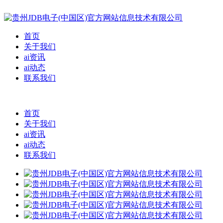
首页
关于我们
ai资讯
ai动态
联系我们
首页
关于我们
ai资讯
ai动态
联系我们