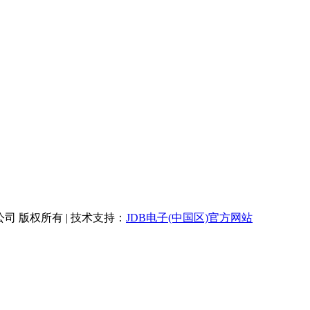
限公司 版权所有 | 技术支持：
JDB电子(中国区)官方网站