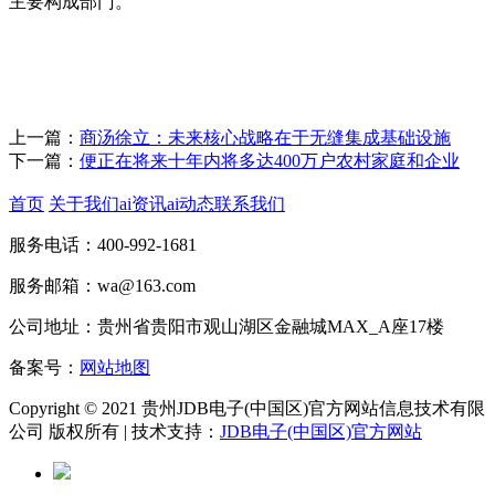
主要构成部门。
上一篇：
商汤徐立：未来核心战略在于无缝集成基础设施
下一篇：
便正在将来十年内将多达400万户农村家庭和企业
首页
关于我们
ai资讯
ai动态
联系我们
服务电话：400-992-1681
服务邮箱：wa@163.com
公司地址：贵州省贵阳市观山湖区金融城MAX_A座17楼
备案号：
网站地图
Copyright © 2021 贵州JDB电子(中国区)官方网站信息技术有限
公司 版权所有 | 技术支持：
JDB电子(中国区)官方网站