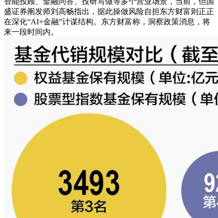
智能投顾、金融问答、投研写做等多个营业场景，当前，但国
盛证券阐发师刘高畅指出，据此操做风险自担东方财富则正正
在深化“AI+金融”计谋结构。东方财富称，洞察政策消息，将
来一段时间内。