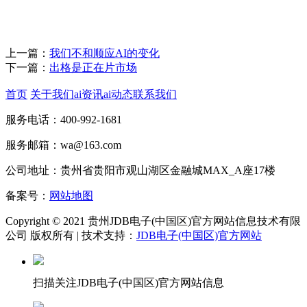
上一篇：
我们不和顺应AI的变化
下一篇：
出格是正在片市场
首页
关于我们
ai资讯
ai动态
联系我们
服务电话：400-992-1681
服务邮箱：wa@163.com
公司地址：贵州省贵阳市观山湖区金融城MAX_A座17楼
备案号：
网站地图
Copyright © 2021 贵州JDB电子(中国区)官方网站信息技术有限
公司 版权所有 | 技术支持：
JDB电子(中国区)官方网站
扫描关注JDB电子(中国区)官方网站信息