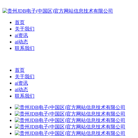
首页
关于我们
ai资讯
ai动态
联系我们
首页
关于我们
ai资讯
ai动态
联系我们