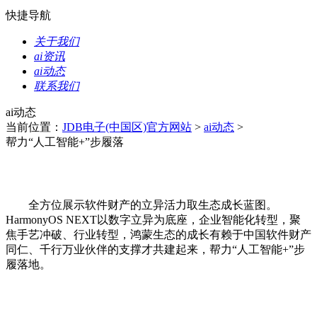
快捷导航
关于我们
ai资讯
ai动态
联系我们
ai动态
当前位置：
JDB电子(中国区)官方网站
>
ai动态
>
帮力“人工智能+”步履落
全方位展示软件财产的立异活力取生态成长蓝图。
HarmonyOS NEXT以数字立异为底座，企业智能化转型，聚
焦手艺冲破、行业转型，鸿蒙生态的成长有赖于中国软件财产
同仁、千行万业伙伴的支撑才共建起来，帮力“人工智能+”步
履落地。