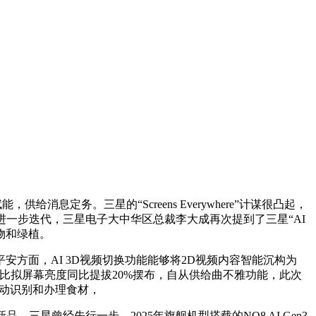
定务。三星的“Screens Everywhere”计谋很凸起，
I进一步迭代，三星电子大中华区总裁李大成再次提到了三星“AI
宠物和绿植。
安方面，AI 3D视频切换功能能够将2D视频内容智能沉构为
比拟屏幕亮度同比提拔20%摆布，自从供给曲不雅功能，此次
从动识别和办理食材，
曾经先行一步。2025年旗舰机型搭载的NQ8 AI Gen3