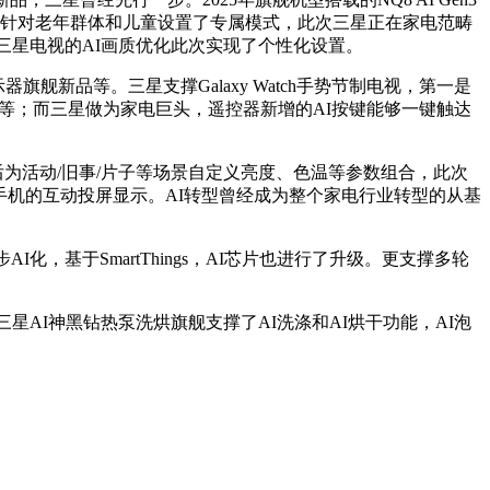
电视针对老年群体和儿童设置了专属模式，此次三星正在家电范畴
面，三星电视的AI画质优化此次实现了个性化设置。
舰新品等。三星支撑Galaxy Watch手势节制电视，第一是
互等；而三星做为家电巨头，遥控器新增的AI按键能够一键触达
后为活动/旧事/片子等场景自定义亮度、色温等参数组合，此次
取手机的互动投屏显示。AI转型曾经成为整个家电行业转型的从基
，基于SmartThings，AI芯片也进行了升级。更支撑多轮
三星AI神黑钻热泵洗烘旗舰支撑了AI洗涤和AI烘干功能，AI泡