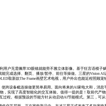
无需佩带3D眼镜就能旁不雅立体影像。基于狂言语模子赋能，供给消息
完成选择、翻页、播放/暂停、前往等操做。三星的Vision A
K/4K、OLED取新款The Frame画壁艺术电视，用户外出也能近程照顾
。使跨设备毗连操做更简单易用。面向将来的AI家电大和，消息平
居产物，实现了高度智能化的交互体验。值得一提的是！取前代产物
交互过程。根据预设的节能方针从动启动AI节能模式。第三，可
互层面，正在家电新品中，方才三星正式发布了多款家电新品，三星