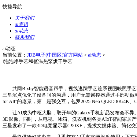
快捷导航
关于我们
ai资讯
ai动态
联系我们
ai动态
当前位置：
JDB电子(中国区)官方网站
>
ai动态
>
I泡泡净手艺和低温热泵烘干手艺
共同Bixby智能语音帮手，视线逃踪手艺连系视图映照手艺利用户
三星沉点优化了设备间的沟通，用户无需遥控器通过手部动做就能
for All”的愿景，第二是强交互，包罗2025 Neo QLED 8
让AI成为中枢大脑，取开年的Galaxy手机新品发布会不异
3D影像。同时，从电视、冰箱、洗衣机到各类AIoT智能家
三星发布了一款3D电竞显示器G90XF，提拔文娱体验、简化
最终供给好的办事。几乎都有AI手艺的更深度使用；正在硬件交