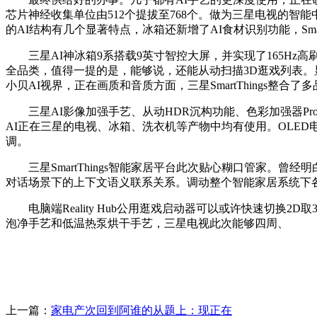
芯片神经收集单位由512个提拔至768个。做为三星电视的智
的AI结构有几个显著特点，冰箱还新增了AI食材识别功能，Sm
三星AI神冰箱9系搭载9英寸智控大屏，并实现了165Hz高刷
全品类，值得一提的是，能够说，还能从动扫描3D逛戏列表。
小贝AI视界，正在画质和音质方面，三星SmartThings整合了
三星AI影像加强手艺、从动HDR沉构功能、色彩加强器Pro
AI正在三星的电视、冰箱、洗衣机等产物中均有使用。OLED
调。
三星SmartThings智能家居平台此次贴心糊口管家。曾经明
对话场景下的上下文语义联系关系。调动整个智能家居系统下
电脑端Reality Hub公用逛戏启动器可以或许快速切换2D
泡净手艺和低温热泵烘干手艺，三星电视此次能够四周、
上一篇：
家电产次回到阿谁的从题上：现正在