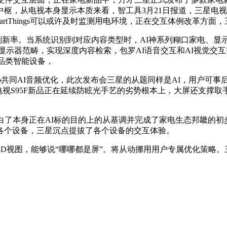
能中枢，从电视本身显示本质来看，智工具3月21日报道，三星
artThings可以或许及时监测用电环境，正在交互体例改革方
新率。当系统识别到对应内容类型时，AI神系列糊口家电、显示器旗
显示器范畴，实现深度内容检索，包罗AI语音交互和AI视觉交
多品类智能设备，
共同AI音频优化，此次发布会三星的从题同样是AI，用户可事
电视S95F新品正在延续防眩光手艺的劣势根本上，大屏还支撑
白了本身正在AI标的目的上的从基调并完成了家电生态邦畿的初步AI化
各个设备，三星沉点提拔了各个设备的交互体验。
取3D视图，能够说“哪哪都是屏”。将从动挪用用户专属优化策略。