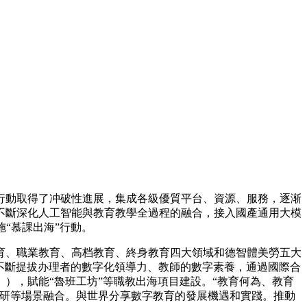
動取得了冲破性進展，集成各級優質平台、資源、服務，逐渐
不斷深化人工智能與教育教學全過程的融合，接入國產通用大模
“慕課出海”行動。
、職業教育、高档教育、終身教育四大領域和德智體美勞五大
要不斷提拔办理者的數字化領導力、教師的數字素養，通過國際合
），賦能“魯班工坊”等職教出海項目建設。“教育何為、教育
、研等場景融合。與世界分享數字教育的發展機遇和實踐。推動