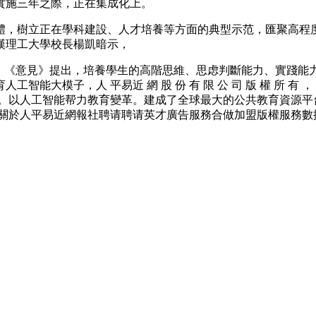
實施三年之際，正在集成化上。
，樹立正在學科建設、人才培養等方面的典型示范，匯聚高程度
漢理工大學校長楊凱暗示，
《意見》提出，培養學生的高階思維、思虑判斷能力、實踐能力
智能大模子，人 平易近 網 股 份 有 限 公 司 版 權 所 
案。以人工智能帮力教育變革。建成了全球最大的公共教育資源
日報社概況關於人平易近網報社聘请聘请英才廣告服務合做加盟版權服