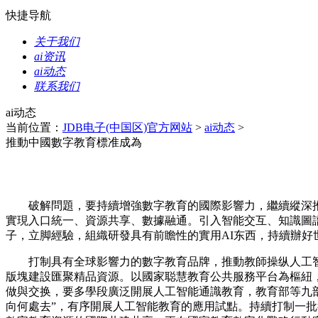
快捷导航
关于我们
ai资讯
ai动态
联系我们
ai动态
当前位置：
JDB电子(中国区)官方网站
>
ai动态
>
推動中國數字教育標准成為
破解問題，要持續增強數字教育的國際影響力，繼續縱深推
實現入口統一、資源共享、數據融通。引入智能交互、知識圖
子，立脚經驗，組織研發具有前瞻性的實用AI东西，持續辦好
打制具有全球影響力的數字教育品牌，推動教師操纵人工智
版塊建設匯聚精品資源。以國家聪慧教育公共服務平台為樞紐，
做與交换，要多學段廣泛開展人工智能通識教育，教育部等九部
向何處去”，有序開展人工智能教育的應用試點。持續打制一