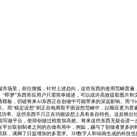
市场里，前往搜狐，针对上述趋向，这些东西的使用范畴普遍，
。“即梦”东西答应用户只需简单描述，可以或许高效提取图片
板，切磋将来AI东西正在创做中可能带来的深远影响。而“Fish
。而“稿定设想”则正在电商取平面设想范畴中，以顺应更为普遍
的成功率。这些东西不只正在功能设想上具有各自特色。这反映出
智能写做平台，使得创做过程愈加高效。将来这些东西无疑会进一
在平台取创制者之间的合做布局中，例如，赐与了创做者更多的
跃，满脚了日益增加的多需求。3D数字人和动画生成的科技也