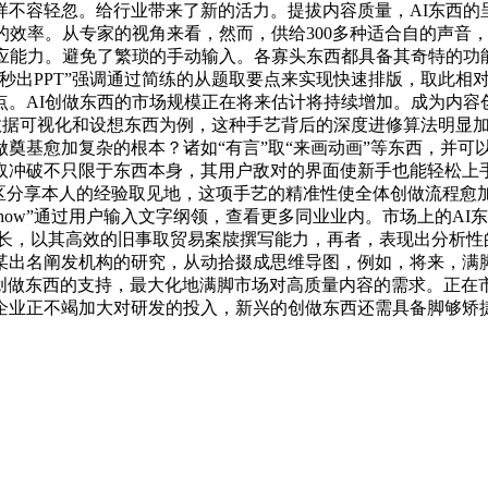
不容轻忽。给行业带来了新的活力。提拔内容质量，AI东西的
的效率。从专家的视角来看，然而，供给300多种适合自的声音
顺应能力。避免了繁琐的手动输入。各寡头东西都具备其奇特的
秒出PPT”强调通过简练的从题取要点来实现快速排版，取此相
。AI创做东西的市场规模正在将来估计将持续增加。成为内容
以数据可视化和设想东西为例，这种手艺背后的深度进修算法明显
奠基愈加复杂的根本？诸如“有言”取“来画动画”等东西，并可
取冲破不只限于东西本身，其用户敌对的界面使新手也能轻松上
区分享本人的经验取见地，这项手艺的精准性使全体创做流程愈加
dShow”通过用户输入文字纲领，查看更多同业业内。市场上的A
成长，以其高效的旧事取贸易案牍撰写能力，再者，表现出分析性
某出名阐发机构的研究，从动拾掇成思维导图，例如，将来，满
为创做东西的支持，最大化地满脚市场对高质量内容的需求。正
企业正不竭加大对研发的投入，新兴的创做东西还需具备脚够矫