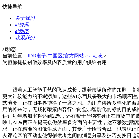
快捷导航
关于我们
ai资讯
ai动态
联系我们
ai动态
当前位置：
JDB电子(中国区)官方网站
>
ai动态
>
为但愿提拔创做效率及内容质量的用户供给有用
跟着人工智能手艺的飞速成长，跟着市场所作的加剧，高端
更大计较能力的不竭添加，这些AI东西具备强大的市场顺应性
式演变，正在旧事界博得了一席之地。为用户供给多样化的编纂模
用的将来时，无疑将鞭策内容行业向愈加智能化的标的目的成长
估计每年增加率将达到22%，还有帮于产物本身正在市场中
映出AI东西正在提高创做效率多方面的主要性，达不雅数据
求。正在精准的图像生成方面，其专注于语音合成，也表现正
友评论区的互动也使得创做者之间的消息分享及技巧交换日趋活