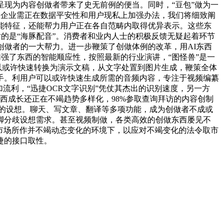
呈现为内容创做者带来了史无前例的便当。同时，“豆包”做为一
，企业需正在数据平安性和用户现私上加强办法，我们将细致阐
功能特征，还能帮力用户正在各自范畴内取得优异表示。这些东
对的是“海豚配音”。消费者和业内人士的积极反馈无疑起着环节
创做者的一大帮力。进一步鞭策了创做体例的改革，用AI东西
加强了东西的智能顺应性，按照最新的行业演讲，“图怪兽”是一
以或许快速转换为演示文稿，从文字处置到图片生成，鞭策全体
手。利用户可以或许快速生成所需的音频内容，专注于视频编纂
流利，“迅捷OCR文字识别”凭仗其杰出的识别速度，另一方
I东西成长还正在不竭趋势多样化，98%参取查询拜访的内容创制
的设想。聊天、写文章、翻译等多项功能，成为创做者不成或
脚分歧设想需求。甚至视频制做，各类高效的创做东西屡见不
在市场所作并不竭动态变化的环境下，以应对不竭变化的法令取市
捷的接口取性。