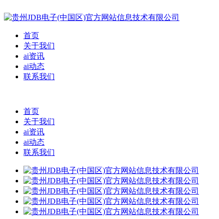
首页
关于我们
ai资讯
ai动态
联系我们
首页
关于我们
ai资讯
ai动态
联系我们