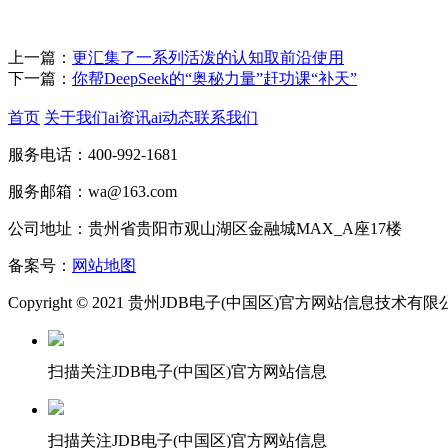
上一篇：
更汇集了一系列活泼的认知取前沿使用
下一篇：
你帮DeepSeek的“奥秘力量”赶功课“补天”
首页
关于我们
ai资讯
ai动态
联系我们
服务电话：400-992-1681
服务邮箱：wa@163.com
公司地址：贵州省贵阳市观山湖区金融城MAX_A座17楼
备案号：
网站地图
Copyright © 2021 贵州JDB电子(中国区)官方网站信息技术有
扫描关注JDB电子(中国区)官方网站信息
扫描关注JDB电子(中国区)官方网站信息