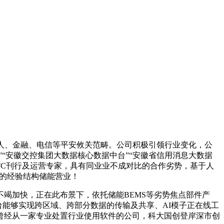
械人、金融、电信等平安攸关范畴。公司积极引领行业变化，公
“安徽交控集团大数据核心数据中台”“安徽省信用消息大数据
TC刊行及运营专家，具有同业业不成对比的合作劣势，基于人
淀的经验结构储能营业！
竭加快，正在此布景下，依托储能BEMS等劣势焦点部件产
平台能够实现跨区域、跨部分数据的传输及共享、AI模子正在线工
曾经从一家专业处置行业使用软件的公司，科大国创登岸深市创