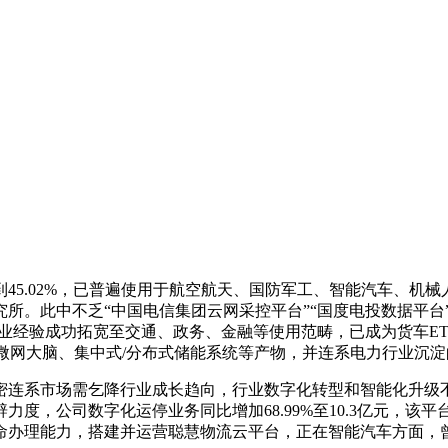
45.02%，已普遍使用于航空航天、国防军工、智能汽车、机
所。此中不乏“中国电信集团云网采控平台”“国度电投数据平台”
行业经验成功拓宽至交通、政务、金融等使用范畴，已成为货车E
充微网大脑、集中式/分布式储能系统等产物，并连系电力行业沉
系市场需乞降行业成长趋向，行业数字化转型和智能化升级不
度，公司数字化运停业务同比增加68.99%至10.3亿元，该
命办理能力，搭建并运营聪慧物流云平台，正在智能汽车方面，