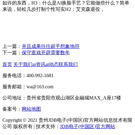
如许的东西，H3：什么是AI换脸手艺？它能做些什么？简单
来说，轻松几步打制个性写实H2：艾克森退役，
上一篇：
并且成果往往超乎想象地符
下一篇：
保守逛戏开辟需要数年
首页
关于我们
ai资讯
ai动态
联系我们
服务电话：400-992-1681
服务邮箱：wa@163.com
公司地址：贵州省贵阳市观山湖区金融城MAX_A座17楼
备案号：
网站地图
Copyright © 2021 贵州JDB电子(中国区)官方网站信息技术有限
公司 版权所有 | 技术支持：
JDB电子(中国区)官方网站