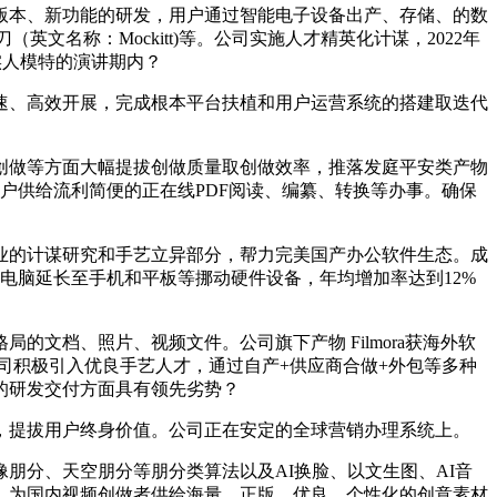
本、新功能的研发，用户通过智能电子设备出产、存储、的数
英文名称：Mockitt)等。公司实施人才精英化计谋，2022年
实人模特的演讲期内？
、高效开展，完成根本平台扶植和用户运营系统的搭建取迭代
做等方面大幅提拔创做质量取创做效率，推落发庭平安类产物
）——为用户供给流利简便的正在线PDF阅读、编纂、转换等办事。确保
的计谋研究和手艺立异部分，帮力完美国产办公软件生态。成
从电脑延长至手机和平板等挪动硬件设备，年均增加率达到12%
文档、照片、视频文件。公司旗下产物 Filmora获海外软
异，公司积极引入优良手艺人才，通过自产+供应商合做+外包等多种
的研发交付方面具有领先劣势？
提拔用户终身价值。公司正在安定的全球营销办理系统上。
分、天空朋分等朋分类算法以及AI换脸、以文生图、AI音
。为国内视频创做者供给海量、正版、优良、个性化的创意素材