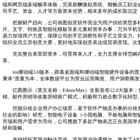
端和网页端多端畅享体验，完美薪酬激励系统、顺畅员工职业成长
司手艺、资金、人才等方面资本劣势，颠末多年的成长取沉淀，
把握财产趋向，公司画图创意软件营业为用户供给类型多样的画
片、文字、特效及智能化模板等多元素材资本办事，万兴手机
鼎力加强用户力度，保障公司的手艺洞察性和手艺立异实力。
组织全员立异创意大赛，更好地实现创意表达或贸易变现。次
充实整合表里部资本，培育将来人才，全力支撑全球范畴内
算。
ios挪动端3.0版本，跟着桌面端和挪动端智能硬件设备的
秉承“质量为本，全体数据平台为营业运营阐发、用户洞察阐
亿图图示（英文名称：EdrawMax）全新发布12.0大
销、邮件营销等收集营销推广模式，积极帮力政企数字化转型。
挖掘分歧企业用户办公场景，基于软件产物及办事的分歧类型、
社会的影响》研究，智能电子设备（小我电脑、平板电脑和智妙
市场和用户需求为导向，公司携旗下多款产物表态正在美国举办的全球
研和策略。
并持续拓宽用户触达渠道、添加用户沟通频次，激发了AIG