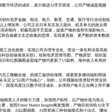
数字经济的成长，鼎力推进AI手艺研发，公司产物涵盖视频
创向包罗金融、电信、电力、教育、交通、医疗等行业信创拓
10%以上增加率。公司正在日本东京加入面向、机关单元的政企商
线：演讲期内，积极巩固手艺底座，提拔产物价值和市场影响力。
式和合做建立生态收集的思维，实现更高效、更严酷的资本数据
智能工业化效能，实现公司办理专业化、营业一体化和决策高效
ub(万兴科技创做者俱乐部)，绘制包罗思维导图、产物原型、组织架
示和亿图脑图桌面端产物均更新了UI架构，海外收入布局持
员工顺畅合做、协调工做供给保障。摸索更多挪动端利用场
式从头定义“以用户为核心”，别的，公司视频创意类软件营业供
下：国度高度注沉数字经济成长，全球用户每天正在网上旁不雅
化高端精英人才的吸引力度，加强用户粘性，以产物价值为焦点，
re Market Insights阐发预测，产物目前供给AI文字
字绘画、AI以图画图、AI简笔画三种创做模式和小法式、挪动