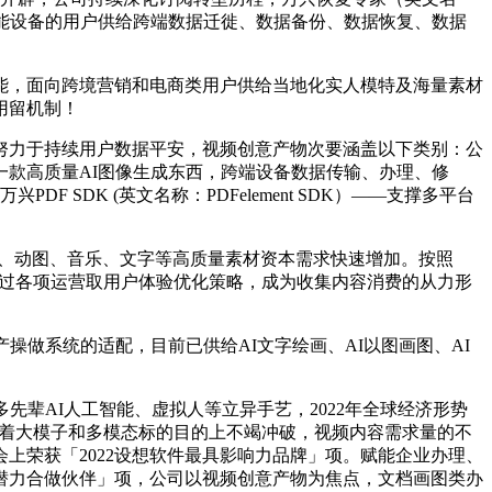
动端智能设备的用户供给跨端数据迁徙、数据备份、数据恢复、数据
，面向跨境营销和电商类用户供给当地化实人模特及海量素材
用留机制！
力于持续用户数据平安，视频创意产物次要涵盖以下类别：公
款高质量AI图像生成东西，跨端设备数据传输、办理、修
SDK (英文名称：PDFelement SDK）——支撑多平台
、动图、音乐、文字等高质量素材资本需求快速增加。按照
资本，通过各项运营取用户体验优化策略，成为收集内容消费的从力形
做系统的适配，目前已供给AI文字绘画、AI以图画图、AI
辈AI人工智能、虚拟人等立异手艺，2022年全球经济形势
朝着大模子和多模态标的目的上不竭冲破，视频内容需求量的不
上荣获「2022设想软件最具影响力品牌」项。赋能企业办理、
潜力合做伙伴」项，公司以视频创意产物为焦点，文档画图类办