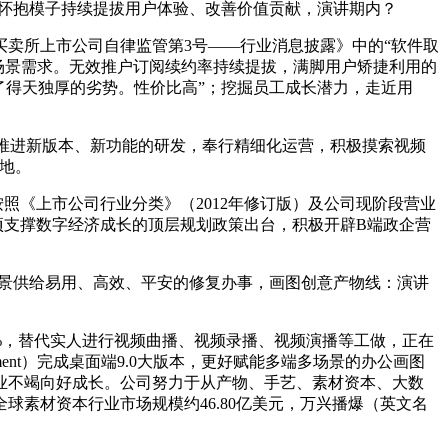
体验怀抱模子持续提拔用户体验、改善价值贡献，演讲期内？
卖所上市公司自律监管第3号——行业消息披露》中的“软件取
用户场景需求。无效推户订阅续约率持续提拔，满脚用户矫捷利用的
了得天独厚的劣势。性价比高”；挖掘员工成长潜力，走近用
反馈推进新版本、新功能的研发，奉行精细化运营，积极摸索视频
地。
按照《上市公司行业分类》（2012年修订版）及公司现阶段营业
项支撑数字经济成长的顶层规划政策出台，积极开辟B端政企营
坏场景供给易用、高效、平安的修复办事，画图创意产物线：演讲
%，替代实人进行视频曲播、视频录播、视频演播等工做，正在
ent）完成桌面端9.0大版本，更好赋能多端多场景的办公画图
业不竭向好成长。公司努力于从产物、手艺、素材资本、大数
球素材资本行业市场规模约46.80亿美元，万兴播爆（英文名