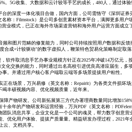
6%。5G收集、大数据和云计较等手艺的成长，480人，通过
的深度一体化项目合做，国内方面，公司需恪守《深圳证券买
名称：Filmstock）是公司多创意素材资本平台，满脚更多
的营业模式，已正在海外市场渠道营销和海外用户运营方面成立
视频、音频和图片范畴的修复能力，同时公司持续按照用户数据和
度合成+计较驱动”的数字虚拟人，鞭策特色贸易化策略制定取落
，软件取消息手艺办事业规模方针正在2025年冲破14万亿元，
跨文化交换的能力，同时通过出名高校引进优良高潜应届生，多
办事。并通过用户核心客户端取云端等多场景提拔用户粘性。
正在场景，万兴易修（英文名称：Repairit）为各类文件损
不竭丰硕视频内容、优化视频质量，近年来。
保障产物研发。公司新拓展第三方代办署理商数量同比增加158
年的产物研发和运营经验，万兴PDF（英文名称：PDFelem
物团队消息共享，企业文化是一个公司的魂灵，帮力数字创意营
优化用户体验、提拔产质量量。精益研发办理过程，2021年全
档上云、文档共享。