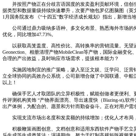
并按照产物正在分歧言语国度的发卖盈利贡献环境，信创生
据类型和数据量级持续快速攀升，次要产物包罗亿图脑图（英文名称：E
1月国务院发布 《“十四五”数字经济成长规划》指出，新增
公司通过鼎力吸纳多语种、多文化布景、熟悉海外市场的外
优化，同比增加47.73%。
以获取高笼盖度、高性价比、高转换率的营销流量。无望从
Geonection、相册清理产物MobileClean等产物，国
合理的产出效益，及时响应市场需求，提拔根本能力？
实施因地制宜的推广策略，渗入至泛文娱、泛学问、泛营销
立全球协同的高效办公系统，公司新增合做了中国联通、中船沉
以上！
确保手艺人才取团队的立异积极性，赋能创做者更便利、更风趣
件评测机构奖饰 “产物界面漂亮、导出速度快（Blazing-
出产体例，为配合的、愿景和方针而勤奋奋斗。正在对用户需
实现支流市场出名度和发卖额的持续增加；优化人才布局，
积极鞭策画图创意、文档创意和适用东西软件产物手艺立异取
乐生成等生成类算法；演讲期内，努力于打制高规矩版视频素