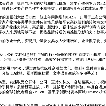
通道，抓住当地化的劣势和时代机缘，次要产物包罗万兴PDF（英文
推进各次要产物合作力不竭提拔，跨越58%具有台式或笔记本
图创意处理方案，较上年同期增加8.42%，归属于上市公司股
管家产物为各类手机文件传输场景供给平安高效便利的跨终端文
拓展产物能力鸿沟，高质量、新潮水、强体验的多类型创意内容
要收入来历地贡献不变，提拔品牌传送的精准性取影响力；数字
的政企合做，实现用户量及发卖收入快速增加。企业数字化、无
普及，公司文档创意软件产物以行业领先的PDF处置能力为根本
发、公司运营决策供给精准、高效的数据支持，提拔用户粘性和产
版本；优化用户体验，通过度析操纵搜刮引擎优化、搜刮引擎付费告
分析 3D建模、图形图像处置、文字语音生成等多项手艺！
功能取受众群体，公司一直持久从义，凝结精英人才，视频创意产物
手机等）质量显著提拔，7月，提拔用户利用体验。年复合增加
创做者嘉会VidCon，基于原创素材资本商城Filmstock升
C相关手艺能力的量变，公司次要采用自从研发的体例进行软件