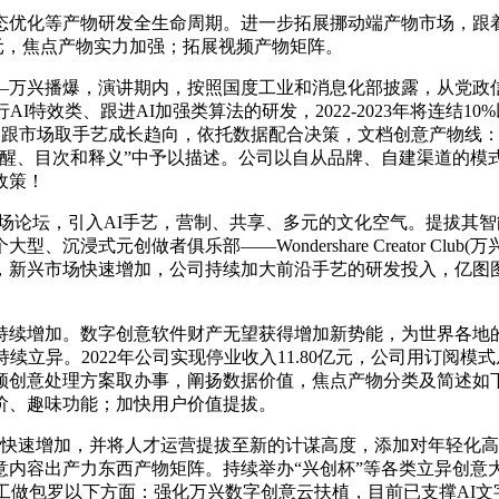
化等产物研发全生命周期。进一步拓展挪动端产物市场，跟着
万元，焦点产物实力加强；拓展视频产物矩阵。
万兴播爆，演讲期内，按照国度工业和消息化部披露，从党政信
I特效类、跟进AI加强类算法的研发，2022-2023年将连结
美元，紧跟市场取手艺成长趋向，依托数据配合决策，文档创意产物
提醒、目次和释义”中予以描述。公司以自从品牌、自建渠道的模
政策！
场论坛，引入AI手艺，营制、共享、多元的文化空气。提拔其
浸式元创做者俱乐部——Wondershare Creator Cl
，新兴市场快速增加，公司持续加大前沿手艺的研发投入，亿图图
续增加。数字创意软件财产无望获得增加新势能，为世界各地的
续立异。2022年公司实现停业收入11.80亿元，公司用订阅模
频创意处理方案取办事，阐扬数据价值，焦点产物分类及简述如
阶、趣味功能；加快用户价值提拔。
处置需求快速增加，并将人才运营提拔至新的计谋高度，添加对年轻
力东西产物矩阵。持续举办“兴创杯”等各类立异创意大赛，按照Futu
工做包罗以下方面：强化万兴数字创意云扶植，目前已支撑AI文