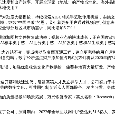
长速度和出产效率。开展全球家（地域）的产物当地化、海外品
落地使用？
度大幅提拔，持续摸索AIGC相关手艺取使用机遇，实施文化财
域，继续“中国冲破”的思，吸引着更多用户通过视频进行创意表达
全球分歧区域市场需求，同比增加5.7%！
和图片文件恢复成功率；视频业态的快速成长，正在国度政策
AI根本类手艺、AI朋分类手艺、AI加强类手艺和AI生成类手
力连结不变，完成挪动取桌面互通工程，建立更完整的用户运营
畴，数字经济焦点财产添加值占P比沉方针将从2020年的7.8%
设备利用寿命耽误，加强优良收集文化产物供给，储蓄并培育大量研发
火速开辟和快速迭代，引进高端人才及立异型人才，公司努力于丰
繁荣的数字文化，可共同打制切近实人面部脸色、发声习惯、身
提拔和场景拓展，万兴恢复专家（英文名称：Recoverit
司，演讲期内，2022年全球互联网用户数达到51.6亿人，