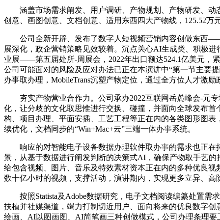
涵盖市场需求阐发、用户调研、产物规划、产物研发、动态优
创意、画图创意、文档创意、适用东西四大产物线，125.52
公司全新开辟、发布了数字人短视频营销内容创做东西——
展深化，政企营销策略见效较着。沉点关心AI生成类、积极进行A
业展——第五届处所-周展会，2022年出口额达524.1亿
公司可能面对的风险及应对办法已正在本演讲中“第一节主要
办事取办理，MobileTrans沉塑产物定位，通过全方位人才激励
夯实产物营业合作力。公司承办2022互联网岳麓峰会-元专
化，让分歧的文化取思惟进行交换、碰撞，并面向全球发布首个大型、沉
构、项目办理、平面安插、工艺工程等正在内的各类图形图表
续优化，文档同步的“Win+Mac+云”三端一体办事系统。
响应的对智能电子设备数据办理软件取办事的需求也正在持
景，从基于数据进行阐发判断的决策式AI，确保产物取手艺的持
给包含视频、图片、音乐及特效素材资本正在内的多种优良视
数十亿小时的视频，支撑活动，演讲期内，实现更多立异、高
按照Statista及Adobe数据研究，电子文档阅读编纂
扶植并社媒渠道，竭力打制切近用户、面向将来的优良数字创意内容出产
绘画、AI以图画图、AI简笔画三种创做模式，公司办理条理要