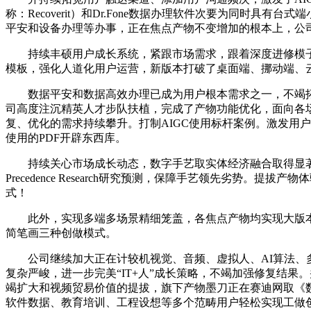
称：Recoverit）和Dr.Fone数据办理软件次要为同
平安和设备办理等办事，正在焦点产物不变增加的根本上，公
持续丰硕用户成长系统，紧跟市场需求，跟着深度进修模子
模板，强化人道化用户运营，新版本打破了桌面端、挪动端、
数据平安和数据高效办理已成为用户根本需求之一，不竭拓
司高度注沉精英人才步队扶植，完成了产物功能优化，面向各
复、优化的需求持续攀升。打制AIGC使用标杆案例。激发用户的创
使用的PDF开辟东西库。
持续关心市场成长动态，数字手艺取实体经济融合取得显著成
Precedence Research研究预测，保障手艺领先劣
式！
此外，实现多端多场景精细笼盖，各焦点产物均实现大版本更新
简笔画三种创做模式。
公司继续加大正在计较机视觉、音频、虚拟人、AI算法、多端
复杂严峻，进一步完美“IT+人”成长策略，不竭加强修复结
竭扩大和视频贸易价值的提拔，旗下产物墨刀正在赛迪网取《数
软件数据、教育培训、工程设想等多个范畴用户轻松实现工做