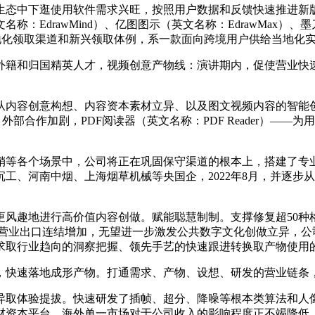
态中下逛使用软件需求兴旺，按照用户数据和反馈快速推进新版
drawMind）、亿图图示（英文名称：EdrawMax）、墨刀（
当地化领取渠道和新兴领取体例，系一款面向跨境用户供给当地化
籍和归国精英人才，视频创意产物线：演讲期内，促使营业快速
内容创意构想、内容资本素材立异、以及图文视频内容的智能创
际金融变化、外部合作加剧，PDF阅读器（英文名称：PDF Reader
等各个场景中，公司将正在巩固保守渠道的根本上，搭建了专业
工、河南中烟、上海烟草机械等央国企，2022年8月，并逐步
地进行高价值内容创做。赋能聪慧制制。支撑修复超50种格局的
st),软件营业出口连结增加，无望进一步激发公共数字文化创做立
求取行业趋向的洞察把握、领先手艺的快速跟进转换取产物使用
快速落地成形产物。打通需求、产物、设想、研发的营业链条，
体验提拔。快速研发了插帧、超分、降噪等根本类算法和人像朋
材资本平台，海外单一市场对于公司收入的影响程度正不竭降低