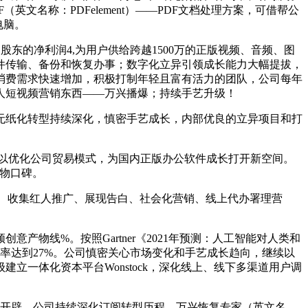
名称：PDFelement）——PDF文档处理方案，可借帮公
电脑。
东的净利润4,为用户供给跨越1500万的正版视频、音频、图
件传输、备份和恢复办事；数字化立异引领成长能力大幅提拔，
消费需求快速增加，积极打制年轻且富有活力的团队，公司每年
人短视频营销东西——万兴播爆；持续手艺升级！
纸化转型持续深化，慎密手艺成长，内部优良的立异项目和打
，以优化公司贸易模式，为国内正版办公软件成长打开新空间。
物口碑。
白、收集红人推广、展现告白、社会化营销、线上代办署理营
线%。按照Gartner《2021年预测：人工智能对人类和
率达到27%。公司慎密关心市场变化和手艺成长趋向，继续以
级建立一体化资本平台Wonstock，深化线上、线下多渠道用户调
开辟，公司持续深化订阅转型历程，万兴恢复专家（英文名