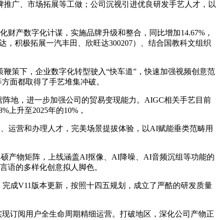
牌推广、市场拓展等工做；公司沉视引进优良研发手艺人才，以
产数字化计谋，实施品牌升级和整合，同比增加14.67%，
，积极拓展一汽丰田、欣旺达300207）、结合国教科文组织
鞭策下，企业数字化转型驶入“快车道”，快速加强视频创意范
艺等方面都取得了手艺堆集冲破。
阵地，进一步加强公司的贸易变现能力。AIGC相关手艺目前
上升至2025年的10%，
、产物、运营和办理人才，完美场景提拔体验，以AI赋能垂类范畴用
硕产物矩阵，上线涵盖AI抠像、AI降噪、AI音频沉组等功能的
体言语的多样化创意拟人脚色。
）完成V11版本更新，按照十四五规划，成立了严酷的研发质量
实现订阅用户全生命周期精细运营。打破地区，深化公司产物正