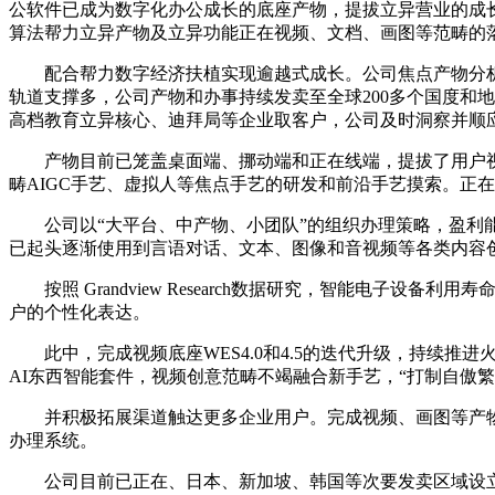
公软件已成为数字化办公成长的底座产物，提拔立异营业的成
算法帮力立异产物及立异功能正在视频、文档、画图等范畴的
配合帮力数字经济扶植实现逾越式成长。公司焦点产物分析对劲
轨道支撑多，公司产物和办事持续发卖至全球200多个国度和地
高档教育立异核心、迪拜局等企业取客户，公司及时洞察并顺应
产物目前已笼盖桌面端、挪动端和正在线端，提拔了用户视频
畴AIGC手艺、虚拟人等焦点手艺的研发和前沿手艺摸索。正在
公司以“大平台、中产物、小团队”的组织办理策略，盈利能
已起头逐渐使用到言语对话、文本、图像和音视频等各类内容创意范
按照 Grandview Research数据研究，智能电子
户的个性化表达。
此中，完成视频底座WES4.0和4.5的迭代升级，持续推进
AI东西智能套件，视频创意范畴不竭融合新手艺，“打制自傲
并积极拓展渠道触达更多企业用户。完成视频、画图等产物的质量
办理系统。
公司目前已正在、日本、新加坡、韩国等次要发卖区域设立了公