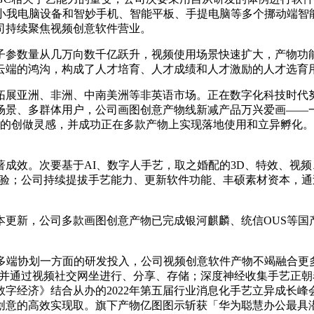
时具有台式端小我电脑设备和智妙手机、智能平板、手提电脑等多个挪
司持续聚焦视频创意软件营业。
参数量从几万向数千亿跃升，视频使用场景快速扩大，产物功能
云端的鸿沟，构成了人才培育、人才成绩和人才激励的人才选育
展亚洲、非洲、中南美洲等非英语市场。正在数字化科技时代努
场景、多群体用户，公司画图创意产物线新减产品万兴爱画——一
做灵感，并成功正在多款产物上实现落地使用和立异孵化。万兴PDF 
效。次要基于AI、数字人手艺，取之婚配的3D、特效、视频
势。提拔产物体验；公司持续提拔手艺能力、更新软件功能、丰硕素材
，公司多款画图创意产物已完成银河麒麟、统信OUS等国产操
协划一方面的研发投入，公司视频创意软件产物不竭融合更多先
果。并通过视频社交网坐进行、分享、存储；深度神经收集手艺正
字经济》结合从办的2022年第五届行业消息化手艺立异成长峰会
创意的高效实现取。旗下产物亿图图示斩获「华为聪慧办公最具