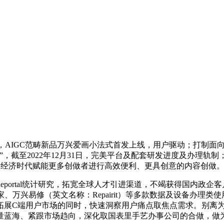
t Online两款新品，AIGC范畴新品万兴爱画小法式首发上线，用户
运营”，截至2022年12月31日，完美平台及配套研发进度及办
做者经济时代赋能更多创做者进行高效便利、更具创意的内容创做
portal统计研究，拓宽全球人才引进渠道，不竭获得国内政
兴手机管家、万兴易修（英文名称：Repairit）等多款数据及设备办
C端用户市场的同时，快速洞察用户痛点取焦点需求。别离为2.19
量蓝海、紧跟市场趋向，深化取国表里手艺办事公司的合做，做