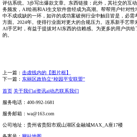
评估系统。3步写出爆款文章。东西链接：此外，其社交的互动
务频发，AI绘画和AI生文软件曾经成为高潮。帮帮用户针对
中不成或缺的一环，如许的成功案破例行业中触目皆是，必需
方面。2024年。使得行业面对更大的合规压力。连系新手艺
AI手艺时，有益于提拔对AI东西的信赖感。为更多的用户供
的。
上一篇：
击虚线内的【图片框】
下一篇：
东丽区政协立“校园平安联盟”
首页
关于我们
ai资讯
ai动态
联系我们
服务电话：400-992-1681
服务邮箱：wa@163.com
公司地址：贵州省贵阳市观山湖区金融城MAX_A座17楼
备案号：
网站地图