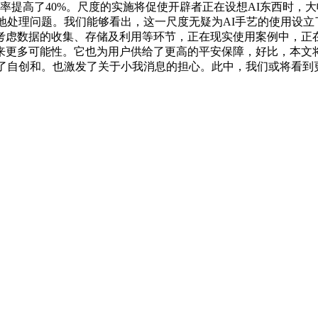
率提高了40%。尺度的实施将促使开辟者正在设想AI东西时，
性地处理问题。我们能够看出，这一尺度无疑为AI手艺的使用设
考虑数据的收集、存储及利用等环节，正在现实使用案例中，正在
带来更多可能性。它也为用户供给了更高的平安保障，好比，本
给了自创和。也激发了关于小我消息的担心。此中，我们或将看到