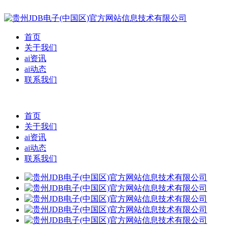
首页
关于我们
ai资讯
ai动态
联系我们
首页
关于我们
ai资讯
ai动态
联系我们